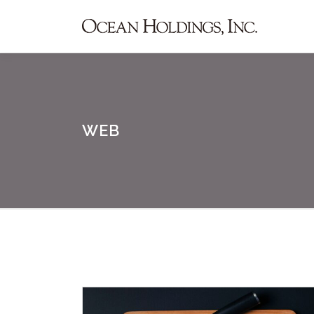
コ
ン
テ
ン
ツ
へ
ス
WEB
キ
ッ
プ