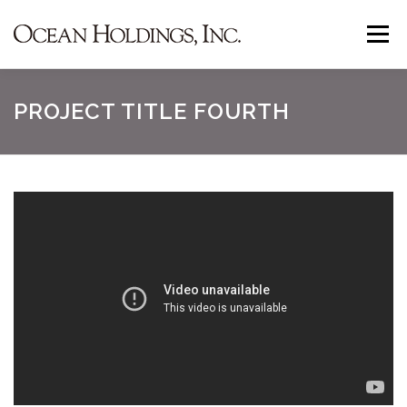
コ
メニュ
ン
テ
ン
事業内容
代表挨拶
お知らせ
会社概要
PROJECT TITLE FOURTH
ツ
へ
ス
お問い合わせ
キ
ッ
プ