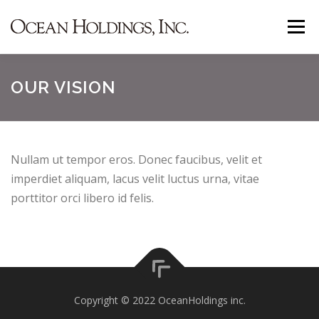
コ
メニュ
ン
テ
ン
事業内容
代表挨拶
お知らせ
会社概要
OUR VISION
ツ
へ
ス
お問い合わせ
キ
Nullam ut tempor eros. Donec faucibus, velit et
ッ
imperdiet aliquam, lacus velit luctus urna, vitae
プ
porttitor orci libero id felis.
Copyright © 2022 OceanHoldings inc.